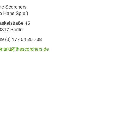
he Scorchers
/o Hans Spieß
askelstraße 45
0317 Berlin
49 (0) 177 54 25 738
ontakt@thescorchers.de