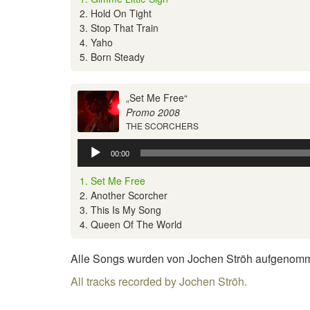
2. Hold On Tight
3. Stop That Train
4. Yaho
5. Born Steady
„Set Me Free“
Promo 2008
THE SCORCHERS
Audio-
00:00
Player
1. Set Me Free
2. Another Scorcher
3. This Is My Song
4. Queen Of The World
Alle Songs wurden von Jochen Ströh aufgenom
All tracks recorded by Jochen Ströh.