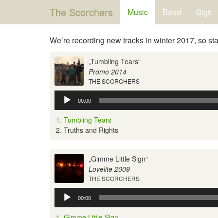
The Scorchers
Music
Band
Gigs
We’re recording new tracks in winter 2017, so st
„Tumbling Tears“
Promo 2014
THE SCORCHERS
Audio-
00:00
Player
1. Tumbling Tears
2. Truths and Rights
„Gimme Little Sign“
Lovelite 2009
THE SCORCHERS
Audio-
00:00
Player
1. Gimme Little Sign